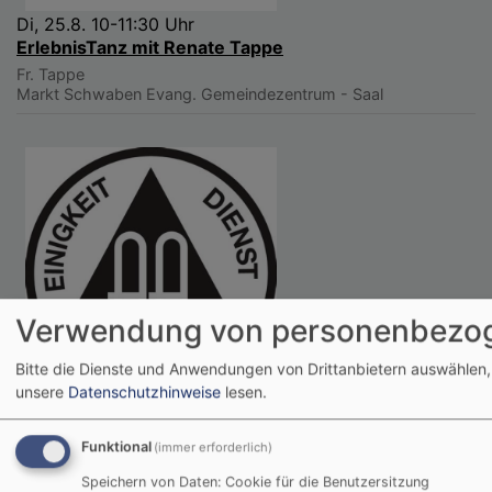
Di, 25.8. 10-11:30 Uhr
ErlebnisTanz mit Renate Tappe
Fr. Tappe
Markt Schwaben
Evang. Gemeindezentrum - Saal
Verwendung von personenbezog
Bitte die Dienste und Anwendungen von Drittanbietern auswählen,
unsere
Datenschutzhinweise
lesen.
Di, 25.8. 19-22 Uhr
Treffen AA`s und Al Anon
Funktional
(immer erforderlich)
AA Gruppenleitung
Markt Schwaben
Evang. Gemeindezentrum - Gruppenraum
Speichern von Daten: Cookie für die Benutzersitzung