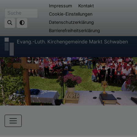
Direkt
Fußbereichsmenü
Impressum
Kontakt
zum
Cookie-Einstellungen
Suche
Inhalt
Datenschutzerklärung
Barrierefreiheitserklärung
Evang.-Luth. Kirchengemeinde Markt Schwaben
Hauptnavigation