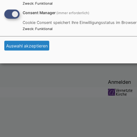
Zweck
:
Funktional
Consent Manager
(immer erforderlich)
Fr, 28.8. 16:30 Uhr
Cookie Consent speichert Ihre Einwilligungsstatus im Browser
Gottesdienst im AWO Seniorenzentrum Markt
Zweck
:
Funktional
Schwaben
Pfr. Neeb
Auswahl akzeptieren
Markt Schwaben
AWO
Benutzermenü
Anmelden